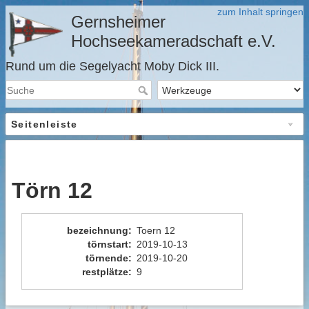
zum Inhalt springen
Gernsheimer
Hochseekameradschaft e.V.
Rund um die Segelyacht Moby Dick III.
Seitenleiste
Törn 12
bezeichnung
:
Toern 12
törnstart
:
2019-10-13
törnende
:
2019-10-20
restplätze
:
9