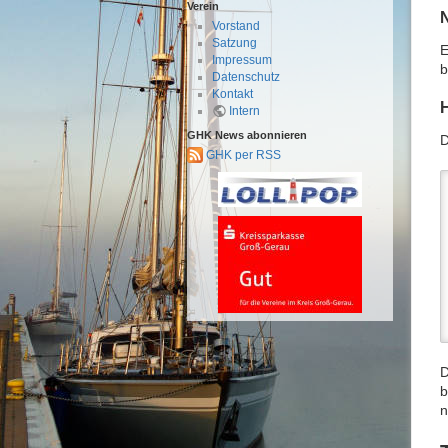
Verein
Vorstand
Satzung
E
Impressum
b
Datenschutz
Kontakt
Intern
GHK News abonnieren
D
GHK per RSS
D
b
n