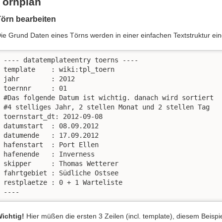
Törnplan
Törn bearbeiten
ie Grund Daten eines Törns werden in einer einfachen Textstruktur ei
---- datatemplateentry toerns ----

template    : wiki:tpl_toern

jahr        : 2012

toernnr     : 01

#Das folgende Datum ist wichtig. danach wird sortiert

#4 stelliges Jahr, 2 stellen Monat und 2 stellen Tag

toernstart_dt: 2012-09-08 

datumstart  : 08.09.2012

datumende   : 17.09.2012

hafenstart  : Port Ellen

hafenende   : Inverness

skipper     : Thomas Wetterer

fahrtgebiet : Südliche Ostsee

restplaetze : 0 + 1 Warteliste

----
ichtig!
Hier müßen die ersten 3 Zeilen (incl. template), diesem Beisp