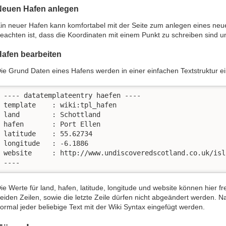
Neuen Hafen anlegen
in neuer Hafen kann komfortabel mit der Seite zum anlegen eines ne
eachten ist, dass die Koordinaten mit einem Punkt zu schreiben sind 
Hafen bearbeiten
ie Grund Daten eines Hafens werden in einer einfachen Textstruktur 
---- datatemplateentry haefen ----

template    : wiki:tpl_hafen

land        : Schottland

hafen       : Port Ellen

latitude    : 55.62734

longitude   : -6.1886

website     : http://www.undiscoveredscotland.co.uk/isl
----
ie Werte für land, hafen, latitude, longitude und website können hier fr
eiden Zeilen, sowie die letzte Zeile dürfen nicht abgeändert werden.
ormal jeder beliebige Text mit der Wiki Syntax eingefügt werden.