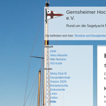
Gernsheimer Hoc
e.V.
Rund um die Segelyacht M
Sie befinden sich hier:
Termine und Neuigkeite
Aktuell
GHK
Alles Aktuelle
Alle Termine
AIS Karte
Archiv
D
Moby Dick III
Gesamttörnliste
f
Saison 2026
Reiseberichte
Dokumente
Links
H
Häfen
s
Hilfe