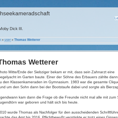
hseekameradschaft
Le
oby Dick III.
n
»
user
»
Thomas Wetterer
Thomas Wetterer
hoto Mitte/Ende der Siebziger bekam er mit, dass sein Zahnarzt eine
egelyacht im Garten baute. Einer der Söhne des Erbauers zählte dann
u den Klassenkameraden im Gymnasium. 1983 war die gesamte Cliqu
und um den Sohn dann bei der Bootstaufe dabei und sorgte als Bierza
rgendwann kam dann die Frage ob die Freunde nicht mal alle mit zum
ugendtörn war geboren und hält sich bis heute.
010 wurde Thomas als Nachfolger für den ausscheidenden Schriftführ
achte das Amt bis 2016. Pflichtbewußt verstärkte er trotz eines Gipses