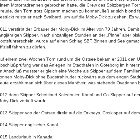
inem Motorradrennen gebrochen hatte, die Crew des Spitzbergen Tö
reude, den Törn trotz Gipsarm machen zu können, ließ er sich blond f
estückt reiste er nach Svalbard, um auf die Moby-Dick zu gehen. Es w
011 verstirbt der Erbauer der Moby-Dick im Alter von 79 Jahren. Damit
angjährigen Skipper. Nach unzähligen Stunden an der „Pinne“ aber bisl
ootsführerschein, wurde auf einen Schlag SBF Binnen und See gemac
ffiziell fahren zu dürfen.
uf einem zwei Wochen Törn rund um die Ostsee bekam er 2011 den U
bschlußprüfung war das Anlegen im Stadthafen in Göteborg im hinters
m Anschluß musster er gleich eine Woche als Skipper auf dem Famili
onnen Moby-Dick ohne Bugstrahlruder rückwärts aus dem engen Stad
eute erzählt man sich über dieses Manöver, was stehende Ovationen b
012 dann Skipper Schottland Kaledonien Kanal und Co-Skipper auf d
oby-Dick vertieft wurde.
013 Skipper von der Ostsee direkt auf die Orkneys. Coskipper auf dem 
014 Skipper englischer Kanal.
015 Landurlaub in Kanada