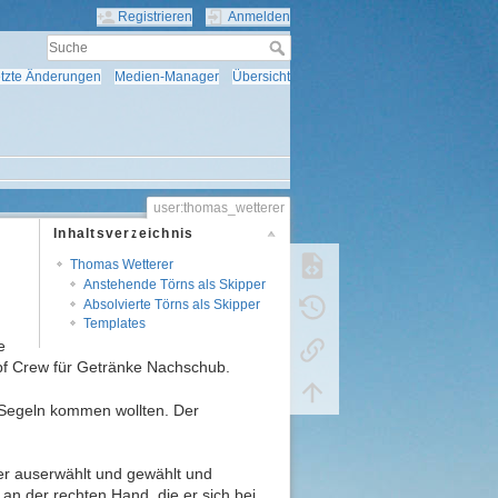
Registrieren
Anmelden
tzte Änderungen
Medien-Manager
Übersicht
user:thomas_wetterer
Inhaltsverzeichnis
Thomas Wetterer
Anstehende Törns als Skipper
Absolvierte Törns als Skipper
Templates
e
pf Crew für Getränke Nachschub.
 Segeln kommen wollten. Der
er auserwählt und gewählt und
 an der rechten Hand, die er sich bei