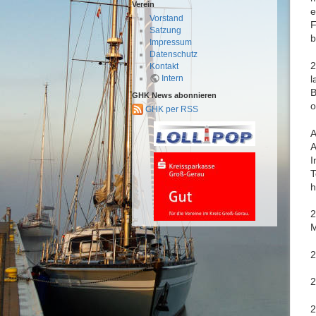
Verein
e
Vorstand
F
Satzung
b
Impressum
Datenschutz
2
Kontakt
l
Intern
B
GHK News abonnieren
o
GHK per RSS
A
A
I
T
h
2
M
2
2
2