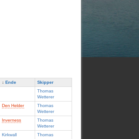
↓
Ende
Skipper
Thomas
Wetterer
Den Helder
Thomas
Wetterer
Inverness
Thomas
Wetterer
Kirkwall
Thomas