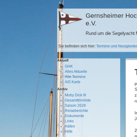
Gernsheimer Hoc
e.V.
Rund um die Segelyacht M
Sie befinden sich hier:
Termine und Neuigkeite
Aktuell
GHK
Alles Aktuelle
Alle Termine
AIS Karte
p
S
Archiv
z
Moby Dick III
Gesamttörnliste
r
Saison 2026
Reiseberichte
I
Dokumente
J
Links
Häfen
2
Hilfe
m