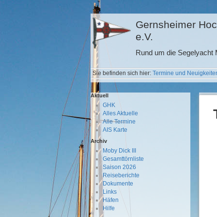
Gernsheimer Hoc
e.V.
Rund um die Segelyacht M
Sie befinden sich hier:
Termine und Neuigkeite
Aktuell
GHK
Alles Aktuelle
Alle Termine
AIS Karte
Archiv
Moby Dick III
Gesamttörnliste
Saison 2026
Reiseberichte
Dokumente
Links
Häfen
Hilfe