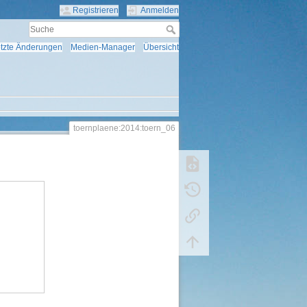
Registrieren
Anmelden
tzte Änderungen
Medien-Manager
Übersicht
toernplaene:2014:toern_06