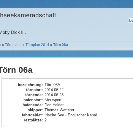
hseekameradschaft
Le
oby Dick III.
n
»
Törnpläne
»
Törnplan 2014
»
Törn 06a
Törn 06a
bezeichnung
:
Törn 06A
törnstart
:
2014-06-22
törnende
:
2014-06-28
hafenstart
:
Nieuwport
hafenende
:
Den Helder
skipper
:
Thomas Wetterer
fahrtgebiet
:
Irische See - Englischer Kanal
restplätze
:
2