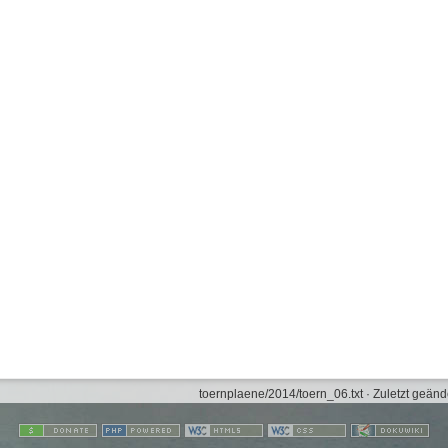
toernplaene/2014/toern_06.txt
· Zuletzt geänd