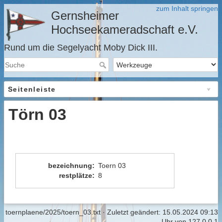
zum Inhalt springen
Gernsheimer
Hochseekameradschaft e.V.
Rund um die Segelyacht Moby Dick III.
Seitenleiste
Törn 03
bezeichnung
:
Toern 03
restplätze
:
8
toernplaene/2025/toern_03.txt
· Zuletzt geändert:
15.05.2024 09:13
Uhr
von
127.0.0.1