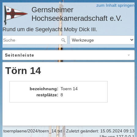
zum Inhalt springen
Gernsheimer
Hochseekameradschaft e.V.
Rund um die Segelyacht Moby Dick III.
Seitenleiste
Törn 14
bezeichnung
:
Toern 14
restplätze
:
8
toernplaene/2024/toern_14.txt
· Zuletzt geändert:
15.05.2024 09:13
Uhr
von
127.0.0.1