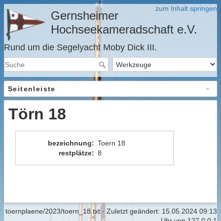
zum Inhalt springen
Gernsheimer
Hochseekameradschaft e.V.
Rund um die Segelyacht Moby Dick III.
Seitenleiste
Törn 18
bezeichnung
:
Toern 18
restplätze
:
8
toernplaene/2023/toern_18.txt
· Zuletzt geändert:
15.05.2024 09:13
Uhr
von
127.0.0.1