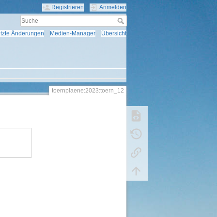
Registrieren
Anmelden
tzte Änderungen
Medien-Manager
Übersicht
toernplaene:2023:toern_12