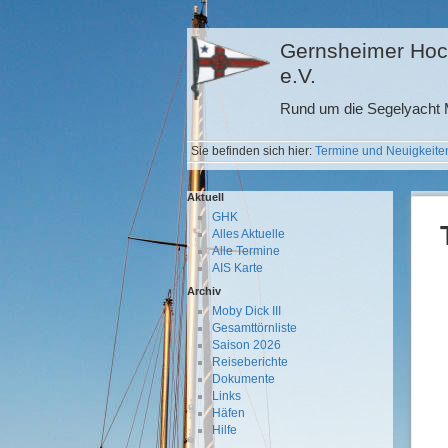
Gernsheimer Hoc
e.V.
Rund um die Segelyacht M
Sie befinden sich hier:
Termine und Neuigkeite
Aktuell
GHK
Alles Aktuelle
Alle Termine
AIS Karte
Archiv
Moby Dick III
Gesamttörnliste
Saison 2026
Reiseberichte
Dokumente
Links
Häfen
Hilfe