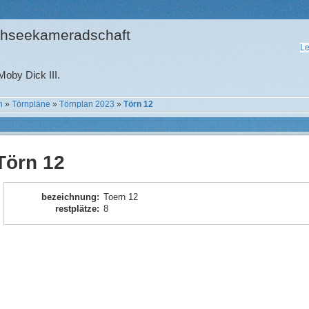
hseekameradschaft
Le
oby Dick III.
n
»
Törnpläne
»
Törnplan 2023
»
Törn 12
Törn 12
bezeichnung
:
Toern 12
restplätze
:
8