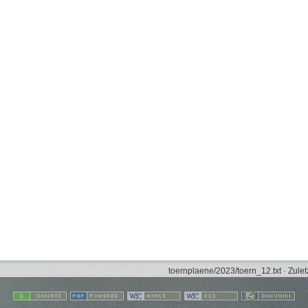
toernplaene/2023/toern_12.txt
· Zulet