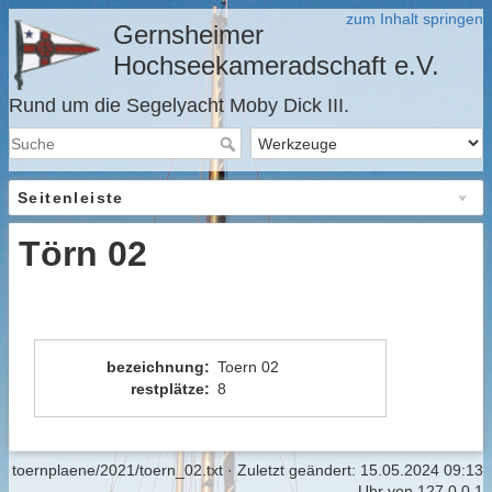
zum Inhalt springen
Gernsheimer
Hochseekameradschaft e.V.
Rund um die Segelyacht Moby Dick III.
Seitenleiste
Törn 02
bezeichnung
:
Toern 02
restplätze
:
8
toernplaene/2021/toern_02.txt
· Zuletzt geändert:
15.05.2024 09:13
Uhr
von
127.0.0.1