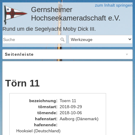
zum Inhalt springen
Gernsheimer
Hochseekameradschaft e.V.
Rund um die Segelyacht Moby Dick III.
Seitenleiste
Törn 11
bezeichnung
:
Toern 11
törnstart
:
2018-09-29
törnende
:
2018-10-06
hafenstart
:
Aalborg (Dänemark)
hafenende
:
Hooksiel (Deutschland)