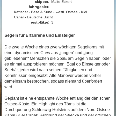
skipper
:
Malte Eckert
fahrtgebiet
:
Kattegat - Belte & Sund - westl. Ostsee - Kiel
Canal - Deutsche Bucht
restplätze
:
3
Segeln für Erfahrene und Einsteiger
Die zweite Woche eines zweiwöchigen Segeltörns mit
einer dynamischen Crew aus „jungen“ und „jung-
gebliebenen“ Menschen die Spaß am Segeln haben, oder
es einmal ausprobieren möchten. Egal ob Einsteiger oder
Seebär, jeder wird nach seinen Fähigkeiten und
Kenntnissen eingesetzt. Alle Manöver werden vorher
gemeinsam besprochen, sodass niemand überfordert
wird.
Geplant ist eine entspannte Woche entlang der dänischen
Ostsee-Küste. Ein Highlight des Törns ist die
Durchquerung Schleswig-Holsteins auf dem Nord-Ostsee-
Kanal (Kiel Canal). Aufgrund der Strecke und der örtlichen