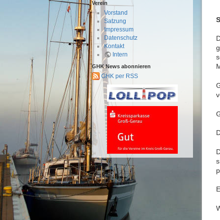
Verein
Vorstand
S
Satzung
Impressum
Datenschutz
D
Kontakt
g
Intern
s
M
GHK News abonnieren
GHK per RSS
G
v
G
D
D
s
p
E
W