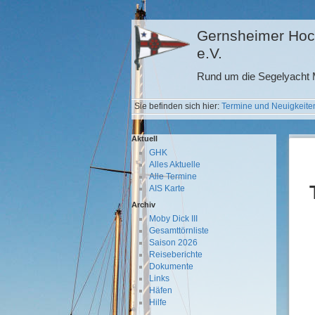
Gernsheimer Hoc
e.V.
Rund um die Segelyacht M
Sie befinden sich hier:
Termine und Neuigkeite
Aktuell
GHK
Alles Aktuelle
Alle Termine
AIS Karte
Archiv
Moby Dick III
Gesamttörnliste
Saison 2026
Reiseberichte
Dokumente
Links
Häfen
Hilfe