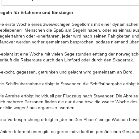
egeln für Erfahrene und Einsteiger
ie erste Woche eines zweiwöchigen Segeltörns mit einer dynamischen
ebliebenen“ Menschen die Spaß am Segeln haben, oder es einmal aus
egelerfahren oder -unerfahren, jeder wird nach seinen Fähigkeiten und
anöver werden vorher gemeinsam besprochen, sodass niemand überfo
eplant ist eine Woche mit vielen Segelstunden entlang der norwegisc
erläuft die Reiseroute durch den Limfjord oder durch den Skagerrak.
ekocht, gegessen, getrunken und gelacht wird gemeinsam an Bord.
ie Schiffsübernahme erfolgt in Stavanger, die Schiffsübergabe erfolgt i
ie Anreise erfolgt individuell per Flugzeug nach Stavanger. Die Abreise e
ich mehrere Personen finden die nur diese bzw. die zweite Woche des 
er Mietwagen/-bus organisiert werden.
ine Vorbesprechung erfolgt in „der heißen Phase“ einige Wochen bevor 
eitere Informationen gibt es gerne individuell im persönlichen Gespräc