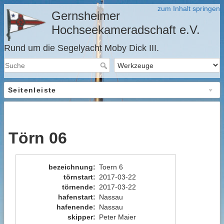
zum Inhalt springen
Gernsheimer
Hochseekameradschaft e.V.
Rund um die Segelyacht Moby Dick III.
Seitenleiste
Törn 06
bezeichnung
:
Toern 6
törnstart
:
2017-03-22
törnende
:
2017-03-22
hafenstart
:
Nassau
hafenende
:
Nassau
skipper
:
Peter Maier