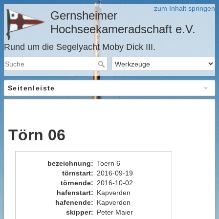
zum Inhalt springen
Gernsheimer
Hochseekameradschaft e.V.
Rund um die Segelyacht Moby Dick III.
Seitenleiste
Törn 06
bezeichnung
:
Toern 6
törnstart
:
2016-09-19
törnende
:
2016-10-02
hafenstart
:
Kapverden
hafenende
:
Kapverden
skipper
:
Peter Maier