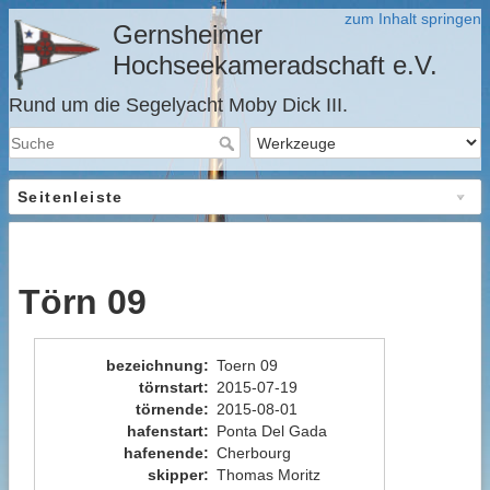
zum Inhalt springen
Gernsheimer
Hochseekameradschaft e.V.
Rund um die Segelyacht Moby Dick III.
Seitenleiste
Törn 09
bezeichnung
:
Toern 09
törnstart
:
2015-07-19
törnende
:
2015-08-01
hafenstart
:
Ponta Del Gada
hafenende
:
Cherbourg
skipper
:
Thomas Moritz