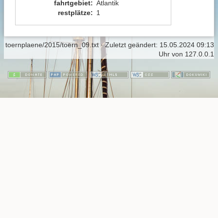
fahrtgebiet
:
Atlantik
restplätze
:
1
toernplaene/2015/toern_09.txt
· Zuletzt geändert:
15.05.2024 09:13
Uhr
von
127.0.0.1