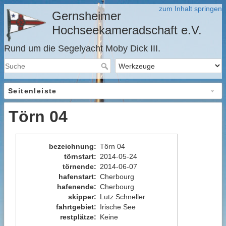
zum Inhalt springen
Gernsheimer
Hochseekameradschaft e.V.
Rund um die Segelyacht Moby Dick III.
Seitenleiste
Törn 04
bezeichnung
:
Törn 04
törnstart
:
2014-05-24
törnende
:
2014-06-07
hafenstart
:
Cherbourg
hafenende
:
Cherbourg
skipper
:
Lutz Schneller
fahrtgebiet
:
Irische See
restplätze
:
Keine