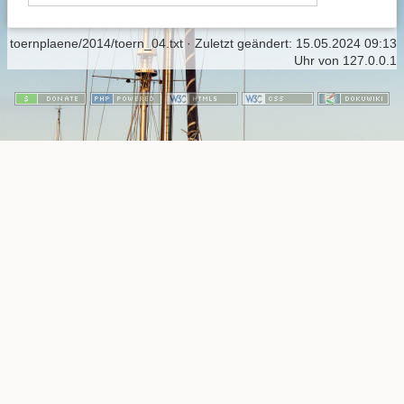
toernplaene/2014/toern_04.txt
· Zuletzt geändert:
15.05.2024 09:13
Uhr
von
127.0.0.1