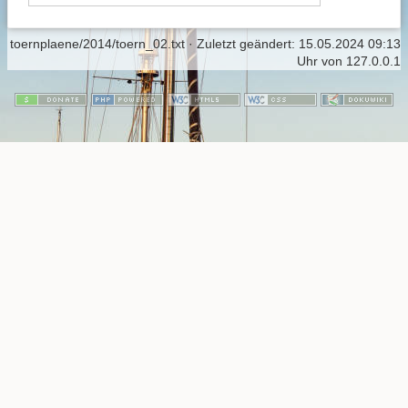
toernplaene/2014/toern_02.txt
· Zuletzt geändert:
15.05.2024 09:13
Uhr
von
127.0.0.1