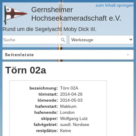
zum Inhalt springen
Gernsheimer
Hochseekameradschaft e.V.
Rund um die Segelyacht Moby Dick III.
Seitenleiste
Törn 02a
bezeichnung
:
Törn 02A
törnstart
:
2014-04-26
törnende
:
2014-05-03
hafenstart
:
Makkum
hafenende
:
London
skipper
:
Wolfgang Lutz
fahrtgebiet
:
suedl. Nordsee
restplätze
:
Keine