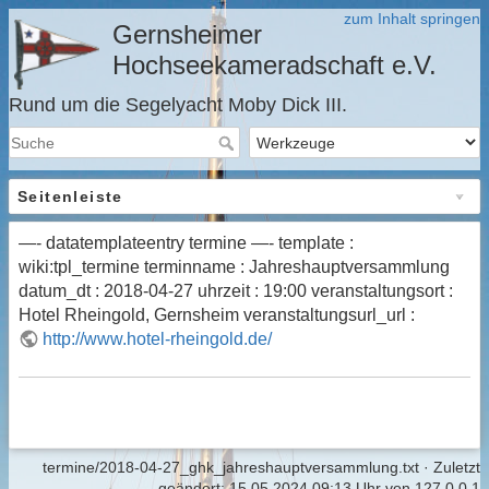
zum Inhalt springen
Gernsheimer
Hochseekameradschaft e.V.
Rund um die Segelyacht Moby Dick III.
Seitenleiste
—- datatemplateentry termine —- template :
wiki:tpl_termine terminname : Jahreshauptversammlung
datum_dt : 2018-04-27 uhrzeit : 19:00 veranstaltungsort :
Hotel Rheingold, Gernsheim veranstaltungsurl_url :
http://www.hotel-rheingold.de/
termine/2018-04-27_ghk_jahreshauptversammlung.txt
· Zuletzt
geändert:
15.05.2024 09:13 Uhr
von
127.0.0.1