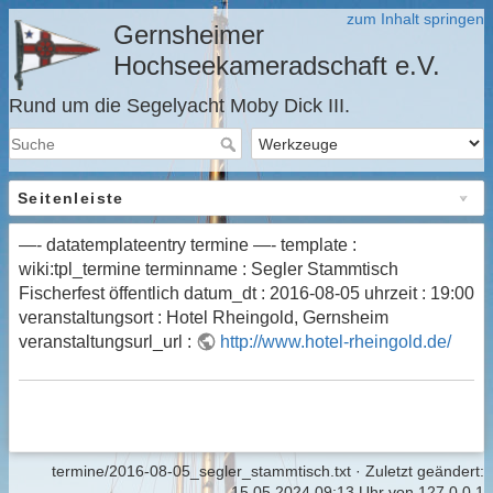
zum Inhalt springen
Gernsheimer
Hochseekameradschaft e.V.
Rund um die Segelyacht Moby Dick III.
Seitenleiste
—- datatemplateentry termine —- template :
wiki:tpl_termine terminname : Segler Stammtisch
Fischerfest öffentlich datum_dt : 2016-08-05 uhrzeit : 19:00
veranstaltungsort : Hotel Rheingold, Gernsheim
veranstaltungsurl_url :
http://www.hotel-rheingold.de/
termine/2016-08-05_segler_stammtisch.txt
· Zuletzt geändert:
15.05.2024 09:13 Uhr
von
127.0.0.1