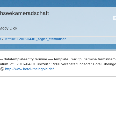
hseekameradschaft
Le
oby Dick III.
n
»
Termine
»
2016-04-01_segler_stammtisch
- datatemplateentry termine —- template : wiki:tpl_termine terminname
atum_dt : 2016-04-01 uhrzeit : 19:00 veranstaltungsort : Hotel Rheing
http://www.hotel-rheingold.de/