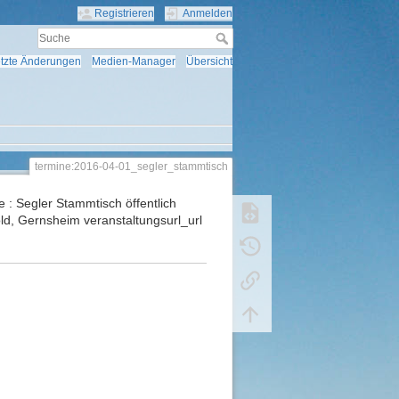
Registrieren
Anmelden
tzte Änderungen
Medien-Manager
Übersicht
termine:2016-04-01_segler_stammtisch
 : Segler Stammtisch öffentlich
old, Gernsheim veranstaltungsurl_url