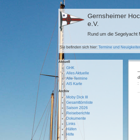
Gernsheimer Hoc
e.V.
Rund um die Segelyacht M
Sie befinden sich hier:
Termine und Neuigkeite
Aktuell
GHK
—
Alles Aktuelle
d
Alle Termine
:
AIS Karte
Archiv
Moby Dick III
Gesamttörnliste
Saison 2026
Reiseberichte
Dokumente
Links
Häfen
Hilfe