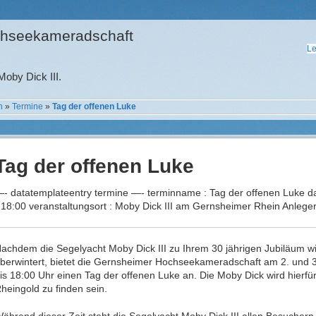
hseekameradschaft
Le
oby Dick III.
n
»
Termine
»
Tag der offenen Luke
Tag der offenen Luke
- datatemplateentry termine —- terminname : Tag der offenen Luke da
 18:00 veranstaltungsort : Moby Dick III am Gernsheimer Rhein Anleger 
achdem die Segelyacht Moby Dick III zu Ihrem 30 jährigen Jubiläum 
berwintert, bietet die Gernsheimer Hochseekameradschaft am 2. und 
is 18:00 Uhr einen Tag der offenen Luke an. Die Moby Dick wird hierf
heingold zu finden sein.
ährend dieser Zeit steht die Segelyacht Moby Dick III allen Besuchern