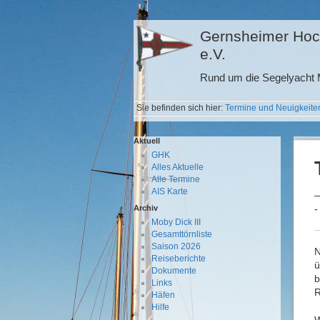
Gernsheimer Hoc
e.V.
Rund um die Segelyacht M
Sie befinden sich hier:
Termine und Neuigkeite
Aktuell
GHK
Alles Aktuelle
Alle Termine
AIS Karte
—
-
Archiv
Moby Dick III
Gesamttörnliste
Saison 2026
N
Reiseberichte
ü
Dokumente
b
Links
R
Häfen
Hilfe
W