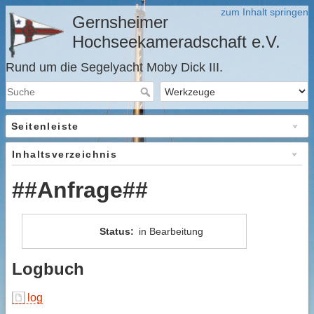
zum Inhalt springen
Gernsheimer
Hochseekameradschaft e.V.
Rund um die Segelyacht Moby Dick III.
Seitenleiste
Inhaltsverzeichnis
##Anfrage##
Status
:
in Bearbeitung
Logbuch
log