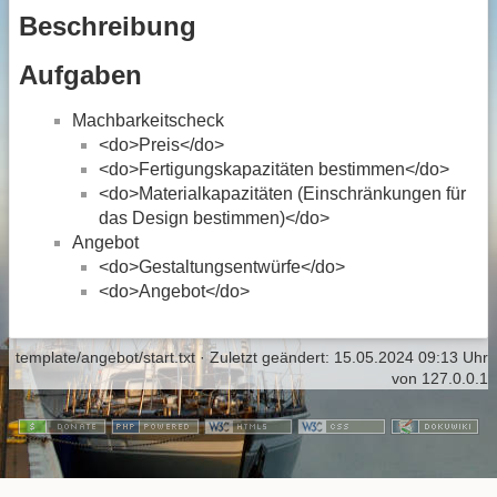
Beschreibung
Aufgaben
Machbarkeitscheck
<do>Preis</do>
<do>Fertigungskapazitäten bestimmen</do>
<do>Materialkapazitäten (Einschränkungen für
das Design bestimmen)</do>
Angebot
<do>Gestaltungsentwürfe</do>
<do>Angebot</do>
template/angebot/start.txt
· Zuletzt geändert:
15.05.2024 09:13 Uhr
von
127.0.0.1