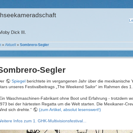
hseekameradschaft
Le
oby Dick III.
n
»
Aktuell
»
Sombrero-Segler
Sombrero-Segler
Der
Spiegel
berichtete im vergangenen Jahr über die mexikanische Y
tars unseres Festivalbeitrags „The Weekend Sailor“ im Rahmen des 1. 
Ein Waschmaschinen-Fabrikant ohne Boot und Erfahrung - trotzdem wo
973 bei der härtesten Regatta um die Welt starten. Die Mexikaner-Cr
ind sich drehte.“
(zum Artikel, absolut lesenswert!)
eitere Infos zum 1. GHK-Multivisionsfestival...