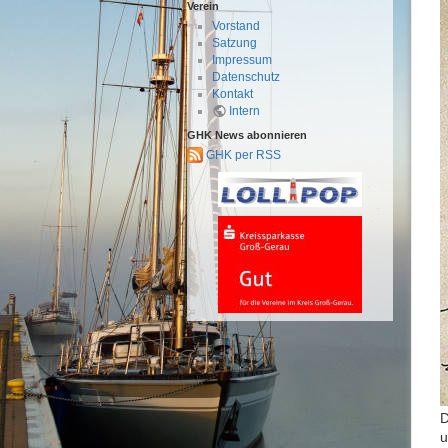
Verein
Vorstand
Satzung
Impressum
Datenschutz
Kontakt
Intern
GHK News abonnieren
GHK per RSS
D
u