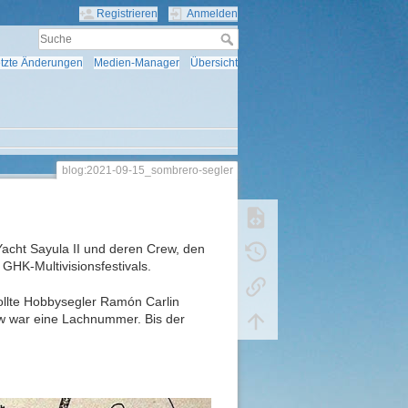
Registrieren
Anmelden
tzte Änderungen
Medien-Manager
Übersicht
blog:2021-09-15_sombrero-segler
acht Sayula II und deren Crew, den
GHK-Multivisionsfestivals.
llte Hobbysegler Ramón Carlin
ew war eine Lachnummer. Bis der