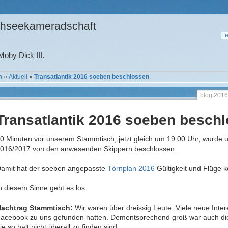
hseekameradschaft
Le
oby Dick III.
n
»
Aktuell
»
Transatlantik 2016 soeben beschlossen
blog:2016
Transatlantik 2016 soeben besch
0 Minuten vor unserem Stammtisch, jetzt gleich um 19:00 Uhr, wurde 
016/2017 von den anwesenden Skippern beschlossen.
amit hat der soeben angepasste
Törnplan 2016
Gültigkeit und Flüge 
n diesem Sinne geht es los.
achtrag Stammtisch:
Wir waren über dreissig Leute. Viele neue Inter
acebook zu uns gefunden hatten. Dementsprechend groß war auch di
ie so halt nicht überall zu finden sind.