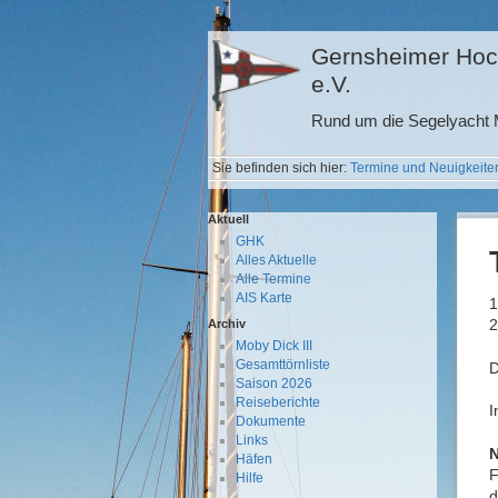
Gernsheimer Hoc
e.V.
Rund um die Segelyacht M
Sie befinden sich hier:
Termine und Neuigkeite
Aktuell
GHK
Alles Aktuelle
Alle Termine
AIS Karte
1
2
Archiv
Moby Dick III
Gesamttörnliste
D
Saison 2026
Reiseberichte
I
Dokumente
Links
N
Häfen
F
Hilfe
d