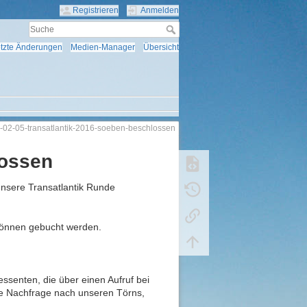
Registrieren
Anmelden
tzte Änderungen
Medien-Manager
Übersicht
-02-05-transatlantik-2016-soeben-beschlossen
lossen
unsere Transatlantik Runde
können gebucht werden.
essenten, die über einen Aufruf bei
e Nachfrage nach unseren Törns,