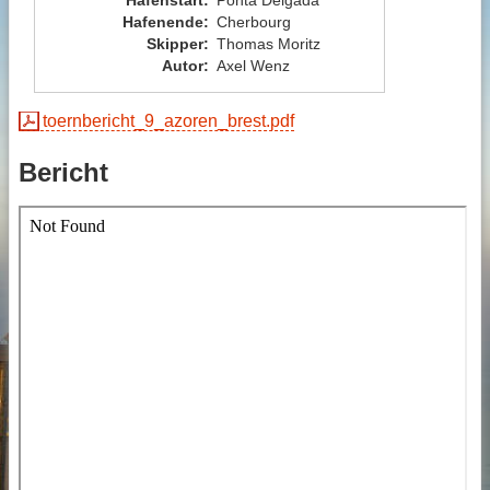
Hafenende
:
Cherbourg
Skipper
:
Thomas Moritz
Autor
:
Axel Wenz
toernbericht_9_azoren_brest.pdf
Bericht