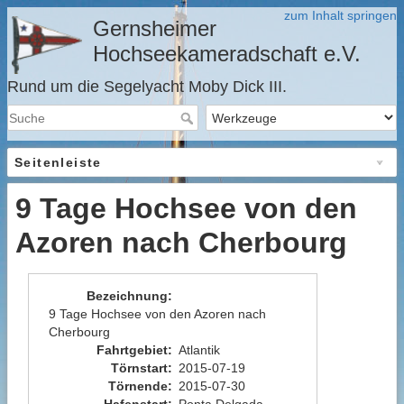
zum Inhalt springen
Gernsheimer
Hochseekameradschaft e.V.
Rund um die Segelyacht Moby Dick III.
Seitenleiste
9 Tage Hochsee von den
Azoren nach Cherbourg
Bezeichnung
:
9 Tage Hochsee von den Azoren nach
Cherbourg
Fahrtgebiet
:
Atlantik
Törnstart
:
2015-07-19
Törnende
:
2015-07-30
Hafenstart
:
Ponta Delgada