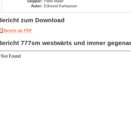
Skipper
:
Peter Maier
Autor
:
Edmund Karhausen
Bericht zum Download
Bericht als PDF
Bericht 777sm westwärts und immer gegena