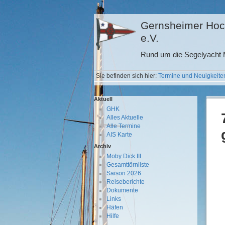
Gernsheimer Hoc
e.V.
Rund um die Segelyacht M
Sie befinden sich hier:
Termine und Neuigkeite
Aktuell
GHK
Alles Aktuelle
Alle Termine
AIS Karte
Archiv
Moby Dick III
Gesamttörnliste
Saison 2026
Reiseberichte
Dokumente
Links
Häfen
Hilfe