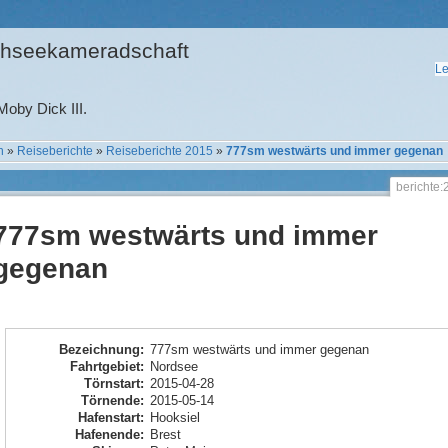
hseekameradschaft
Le
oby Dick III.
n
»
Reiseberichte
»
Reiseberichte 2015
»
777sm westwärts und immer gegenan
berichte
777sm westwärts und immer
gegenan
Bezeichnung
:
777sm westwärts und immer gegenan
Fahrtgebiet
:
Nordsee
Törnstart
:
2015-04-28
Törnende
:
2015-05-14
Hafenstart
:
Hooksiel
Hafenende
:
Brest