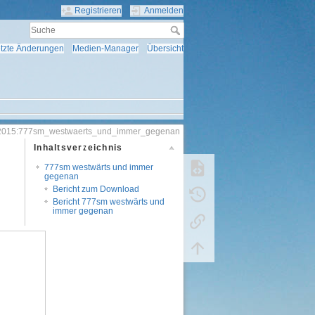
Registrieren
Anmelden
tzte Änderungen
Medien-Manager
Übersicht
:2015:777sm_westwaerts_und_immer_gegenan
Inhaltsverzeichnis
777sm westwärts und immer
gegenan
Bericht zum Download
Bericht 777sm westwärts und
immer gegenan