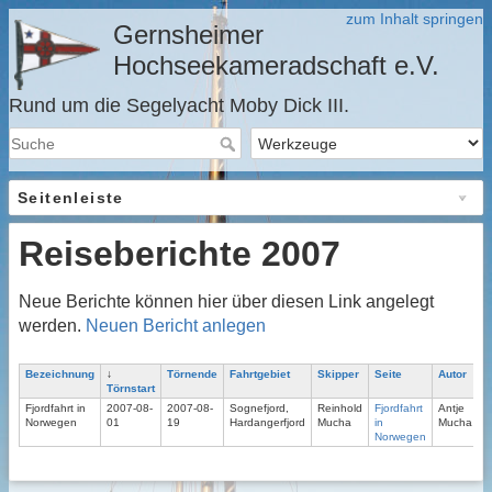
zum Inhalt springen
Gernsheimer
Hochseekameradschaft e.V.
Rund um die Segelyacht Moby Dick III.
Seitenleiste
Reiseberichte 2007
Neue Berichte können hier über diesen Link angelegt
werden.
Neuen Bericht anlegen
Bezeichnung
↓
Törnende
Fahrtgebiet
Skipper
Seite
Autor
Törnstart
Fjordfahrt in
2007-08-
2007-08-
Sognefjord,
Reinhold
Fjordfahrt
Antje
Norwegen
01
19
Hardangerfjord
Mucha
in
Mucha
Norwegen